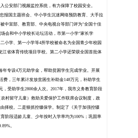
纳入公安部门视频监控系统，有力保障了校园安全。
忠报国主题班会、中小学生沉迷网络预防教育、大手拉
学被中宣部、教育部、中央电视台等部门评为“全国十佳
现场会和中小学校长论坛活动，市第一小学“家长学
市第二小学、第一小学等4所学校被命名为全国青少年校园
龙江省体育传统项目学校。第二小学还荣获全国首批体
每年专设4万元助学金，帮助贫困学生完成学业。开展
活费，三年累计发放贫困生补助金148万元，补助学生
元，受助学生2800余人次。2017年，我市义务教育阶段
年人（农村留守儿童）救助关爱保护工作联席会议制度，政
自由择校。二是狠抓控缀保学。制定了《关于加强控辍
度义务教育阶段适龄儿童、少年按时入学率均为100%；巩固率
.89%。