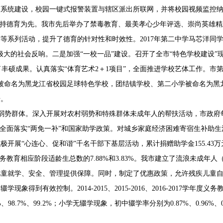
警系统建设，校园一键式报警装置与辖区派出所联网，并将校园视频监控
持德育为先。我市先后举办了禁毒教育、最美孝心少年评选、崇尚英雄精
等系列活动，提升了德育的针对性和时效性。2017年第二中学马芯洋同
极大的社会反响。二是加强“一校一品”建设。召开了全市“特色学校建设”
得了丰硕成果。认真落实“体育艺术2＋1项目”，全面推进学校艺体工作。
被命名为黑龙江省校园足球特色学校，团结镇学校、第二小学被命名为黑
号。
爱弱势群体。深入开展对农村弱势和特殊群体未成年人的帮扶活动，市政府
全面落实“两免一补”和国家助学政策。对城乡家庭经济困难寄宿生补助生
。积极开展“心连心、促和谐”千名干部下基层活动，累计捐赠助学金155.43万
占义务教育相应阶段适龄生总数的7.88%和3.83%。我市建立了流浪未成
儿童就学、安全、管理提供保障。同时，制定了优惠政策，允许残疾儿童
得到有效控制。2014-2015、2015-2016、2016-2017学年
1%、98.7%、99.2%；小学无辍学现象，初中辍学率分别为0.87%、0.96%、0