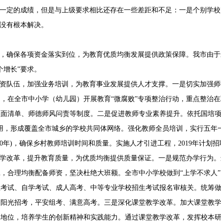
一定的成绩，但是与上级要求相比还存在一些差距和不足：一是个别学校
还没有根本解决。
，确保各项资金落实到位，为教育优质均衡发展提供政策保障。我市由于未
个增长”要求。
资队伍，加强业务培训，为教育事业发展提供人才支撑。一是切实加强师
，在全市中小学（幼儿园）开展教育“微腐败”专项整治行动，重点整治
面清单、师德师风问责等制度。二是促进教师专业素养提升。依托国培项
用，形成覆盖全市城乡的学校共同体网络。强化教师全员培训，实行五年一
20年)，确保乡村教师培训时间和质量。实施人才引进工程，2019年计划招
学改革，提升教育质量，为优质均衡提供质量保证。一是规范办学行为。
，合理均衡配备师资，坚决杜绝大班额。全市中小学校做到“上学不求人”
生考试、自学考试、成人高考、中等专业学校招生考试报名审核关。统筹
造阳光招考，平安组考、满意高考。三是深化课堂教学改革。加大课堂教
体地位，培养学生的创新精神和实践能力。通过课堂教学改革，发挥校本