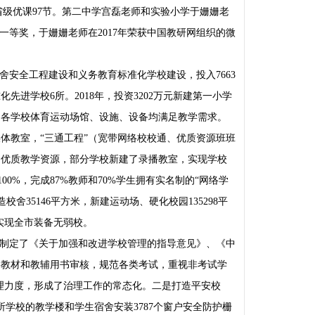
，省级优课97节。第二中学宫磊老师和实验小学于姗姗老
一等奖，于姗姗老师在2017年荣获中国教研网组织的微
安全工程建设和义务教育标准化学校建设，投入7663
进学校6所。2018年，投资3202万元新建第一小学
；各学校体育运动场馆、设施、设备均满足教学需求。
体教室，“三通工程”（宽带网络校校通、优质资源班班
了优质教学资源，部分学校新建了录播教室，实现学校
0%，完成87%教师和70%学生拥有实名制的“网络学
造校舍35146平方米，新建运动场、硬化校园135298平
新，实现全市装备无弱校。
制定了《关于加强和改进学校管理的指导意见》、《中
格教材和教辅用书审核，规范各类考试，重视非考试学
治理力度，形成了治理工作的常态化。二是打造平安校
所学校的教学楼和学生宿舍安装3787个窗户安全防护栅