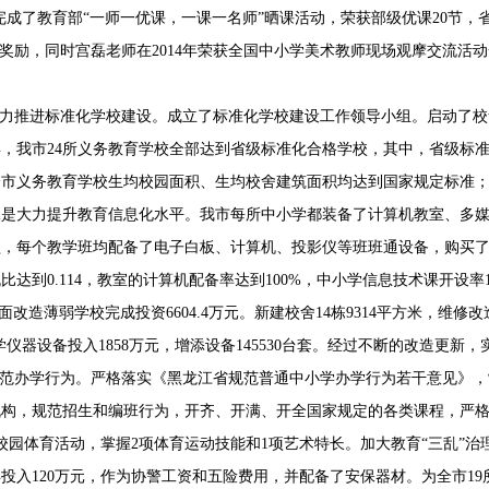
%。完成了教育部“一师一优课，一课一名师”晒课活动，荣获部级优课20节
奖励，同时宫磊老师在2014年荣获全国中小学美术教师现场观摩交流活动
力推进标准化学校建设。成立了标准化学校建设工作领导小组。启动了校舍
，我市24所义务教育学校全部达到省级标准化合格学校，其中，省级标准化先
前，全市义务教育学校生均校园面积、生均校舍建筑面积均达到国家规定标准
是大力提升教育信息化水平。我市每所中小学都装备了计算机教室、多媒
盖，每个教学班均配备了电子白板、计算机、投影仪等班班通设备，购买
到0.114，教室的计算机配备率达到100%，中小学信息技术课开设率10
面改造薄弱学校完成投资6604.4万元。新建校舍14栋9314平方米，维修改
添教学仪器设备投入1858万元，增添设备145530台套。经过不断的改造更
范办学行为。严格落实《黑龙江省规范普通中小学办学行为若干意见》，
机构，规范招生和编班行为，开齐、开满、开全国家规定的各类课程，严
校园体育活动，掌握2项体育运动技能和1项艺术特长。加大教育“三乱”
年投入120万元，作为协警工资和五险费用，并配备了安保器材。为全市19