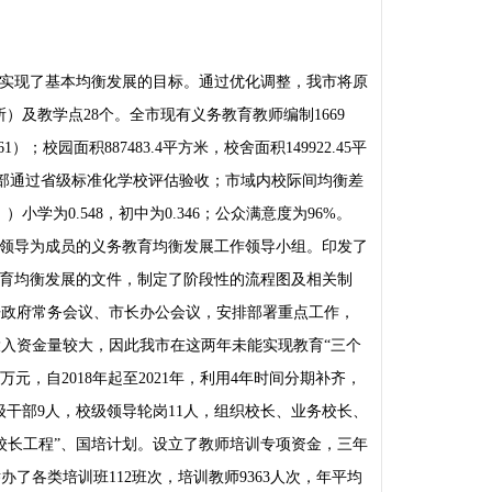
实现了基本均衡发展的目标。通过优化调整，我市将原
所）及教学点28个。全市现有义务教育教师编制1669
）；校园面积887483.4平方米，校舍面积149922.45平
全部通过省级标准化学校评估验收；市域内校际间均衡差
0.548，初中为0.346；公众满意度为96%。
领导为成员的义务教育均衡发展工作领导小组。印发了
教育均衡发展的文件，制定了阶段性的流程图及相关制
开政府常务会议、市长办公会议，安排部署重点工作，
投入资金量较大，因此我市在这两年未能实现教育“三个
2万元，自2018年起至2021年，利用4年时间分期补齐，
股级干部9人，校级领导轮岗11人，组织校长、业务校长、
校长工程”、国培计划。设立了教师培训专项资金，三年
办了各类培训班112班次，培训教师9363人次，年平均