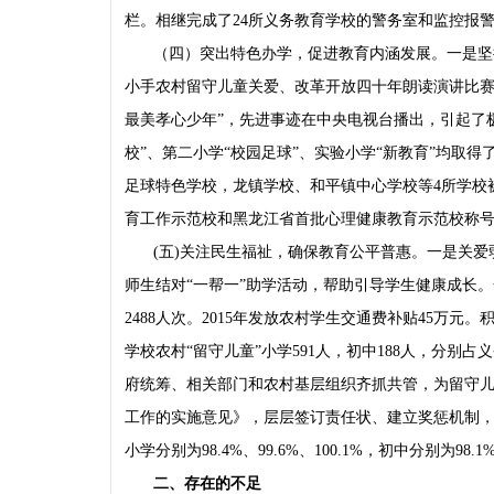
栏。相继完成了24所义务教育学校的警务室和监控报
（四）突出特色办学，促进教育内涵发展。一是坚
小手农村留守儿童关爱、改革开放四十年朗读演讲比赛
最美孝心少年”，先进事迹在中央电视台播出，引起了
校”、第二小学“校园足球”、实验小学“新教育”均取
足球特色学校，龙镇学校、和平镇中心学校等4所学校
育工作示范校和黑龙江省首批心理健康教育示范校称
(五)关注民生福祉，确保教育公平普惠。一是关
师生结对“一帮一”助学活动，帮助引导学生健康成长。
2488人次。2015年发放农村学生交通费补贴45万元
学校农村“留守儿童”小学591人，初中188人，分别
府统筹、相关部门和农村基层组织齐抓共管，为留守
工作的实施意见》，层层签订责任状、建立奖惩机制，辍学现象
小学分别为98.4%、99.6%、100.1%，初中分别为98.
二、存在的不足