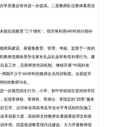
办学质量还有待进一步提高。二是教师队伍整体素质还
能实现教育“三个增长”。我市将利用4年时间分期补
德师风建设。探索集教育、管理、考核、监督于一体的
在职教师违规收受学生家长礼品礼金和有偿补课行为。建
目县工作，完善师资培训机制。继续开展“中国好老
周期不少于360学时的教师全员培训制度。全面提升
聘特岗教师50名。
进一步规范招生行为，小学、初中学校招生坚持按学区
，实现零择校、零择班、零择位、零指定的“四零”服务
做好五市、沾河林业局高考及学业水平考试组织实施工
学改革创新力度，鼓励和支持教师在遵循课改理念和基
研训作用。四是推进教育现代化建设。大力开展教师现