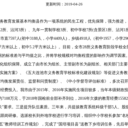
更新时间：2019-04-26
务教育发展基本均衡县作为一项系统的民生工程，优先保障，强力推进，
区2所、沾河3所）、九年一贯制学校3所、初中学校7所(含景区1所、沾河1
97人(初中3188人，小学4409人)，乡镇4918人（初中1957，小学2961
平方米以上，初中5.2平方米以上）。目前，全市28所义务教育阶段学校
标准差与平均值之比，并将学校规模对均衡程度的影响作为调节因素。）小学为
化组织保障。成立了由市长为组长、主管副市长为副组长、相关部门主要
展实施方案》、《五大连池市义务教育学校标准化建设规划》等促进义务
育均衡发展责任、监督和问责制度》、《中小学督导评估标准》，多次召
费投入。我市由于2015年、2016年实施民生项目较多，当年本级财政
108万元，于2018年国检前全部补齐到位，2016年欠拨的教育经费1558
个增长”要求。三是提升队伍素质。三年来，共提拔教育系统科级干部5人、
跟岗研修。选派校长到外地学校进行学习培训，组织中小学校长参加“名
三五”教师培训工作规划》，完成了“国培项目县”送教下乡培训任务，先后举